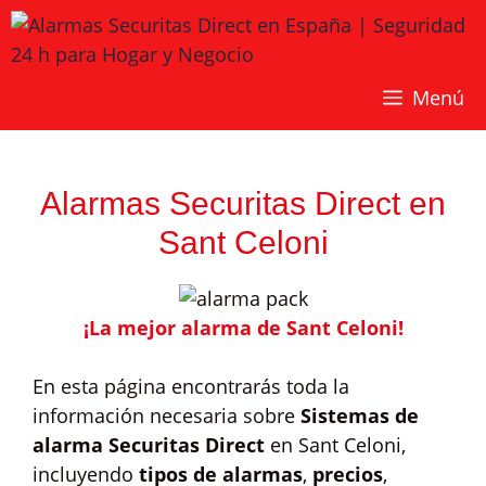
Saltar
al
contenido
Menú
Alarmas Securitas Direct en
Sant Celoni
¡La mejor alarma de Sant Celoni!
En esta página encontrarás toda la
información necesaria sobre
Sistemas de
alarma Securitas Direct
en Sant Celoni,
incluyendo
tipos de alarmas
,
precios
,