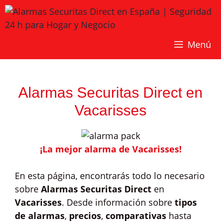
Saltar
al
contenido
Menú
Alarmas Securitas Direct en
Vacarisses
¡La mejor alarma de Vacarisses!
En esta página, encontrarás todo lo necesario
sobre
Alarmas Securitas Direct
en
Vacarisses
. Desde información sobre
tipos
de alarmas
,
precios
,
comparativas
hasta