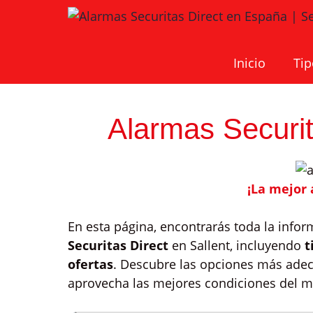
Saltar
al
contenido
Inicio
Tip
Alarmas Securit
¡La mejor 
En esta página, encontrarás toda la info
Securitas Direct
en Sallent, incluyendo
t
ofertas
. Descubre las opciones más adec
aprovecha las mejores condiciones del me