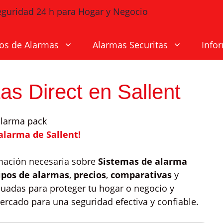
os de Alarmas
Alarmas Securitas
Info
as Direct en Sallent
alarma de Sallent!
rmación necesaria sobre
Sistemas de alarma
ipos de alarmas
,
precios
,
comparativas
y
uadas para proteger tu hogar o negocio y
rcado para una seguridad efectiva y confiable.