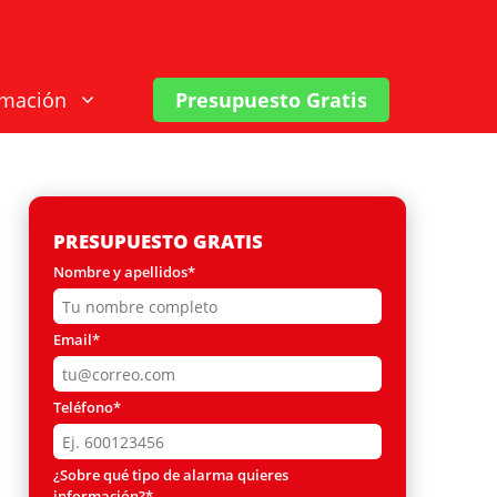
rmación
Presupuesto Gratis
PRESUPUESTO GRATIS
Nombre y apellidos*
Email*
Teléfono*
¿Sobre qué tipo de alarma quieres
información?*