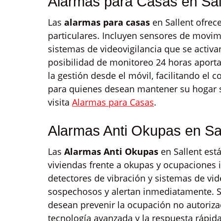
Alarmas para Casas en Sal
Las
alarmas para casas
en Sallent ofrec
particulares. Incluyen sensores de movimi
sistemas de videovigilancia que se activan
posibilidad de monitoreo 24 horas aporta
la gestión desde el móvil, facilitando el 
para quienes desean mantener su hogar s
visita
Alarmas para Casas
.
Alarmas Anti Okupas en Sal
Las
Alarmas Anti Okupas
en Sallent est
viviendas frente a okupas y ocupaciones 
detectores de vibración y sistemas de vi
sospechosos y alertan inmediatamente. So
desean prevenir la ocupación no autoriza
tecnología avanzada y la respuesta rápid