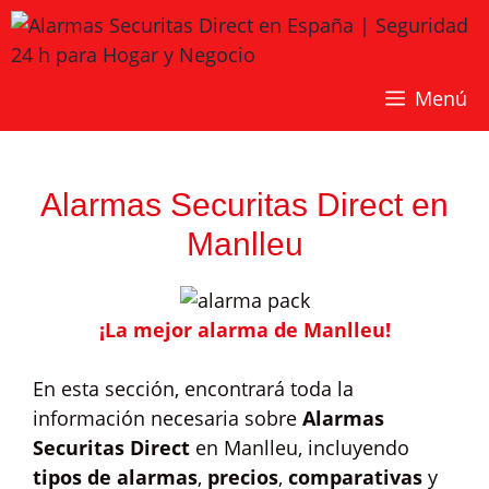
Saltar
al
contenido
Menú
Alarmas Securitas Direct en
Manlleu
¡La mejor alarma de Manlleu!
En esta sección, encontrará toda la
información necesaria sobre
Alarmas
Securitas Direct
en Manlleu, incluyendo
tipos de alarmas
,
precios
,
comparativas
y