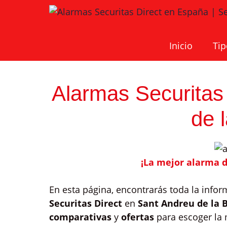
Saltar
al
contenido
Inicio
Tip
Alarmas Securitas
de 
¡La mejor alarma d
En esta página, encontrarás toda la info
Securitas Direct
en
Sant Andreu de la 
comparativas
y
ofertas
para escoger la 