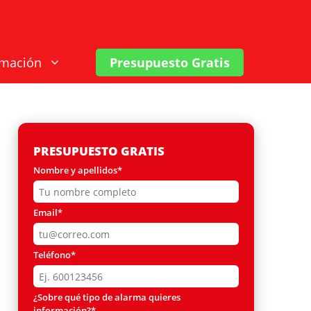
rmación
Presupuesto Gratis
PRESUPUESTO GRATIS
Nombre y apellidos*
Email*
Teléfono*
¿Sobre qué tipo de alarma quieres
información?*