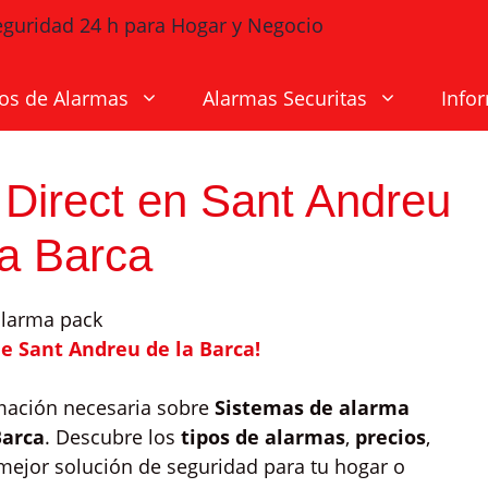
os de Alarmas
Alarmas Securitas
Info
 Direct en Sant Andreu
la Barca
e Sant Andreu de la Barca!
rmación necesaria sobre
Sistemas de alarma
Barca
. Descubre los
tipos de alarmas
,
precios
,
mejor solución de seguridad para tu hogar o