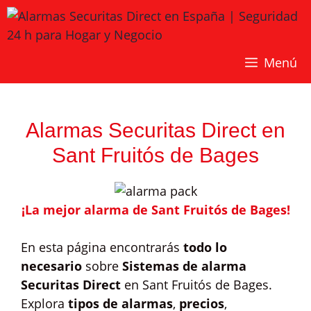
Saltar
al
contenido
Menú
Alarmas Securitas Direct en
Sant Fruitós de Bages
¡La mejor alarma de Sant Fruitós de Bages!
En esta página encontrarás
todo lo
necesario
sobre
Sistemas de alarma
Securitas Direct
en Sant Fruitós de Bages.
Explora
tipos de alarmas
,
precios
,