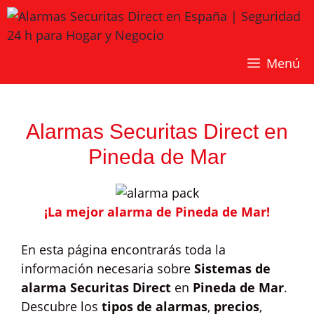
Saltar
al
contenido
Menú
Alarmas Securitas Direct en
Pineda de Mar
¡La mejor alarma de Pineda de Mar!
En esta página encontrarás toda la
información necesaria sobre
Sistemas de
alarma Securitas Direct
en
Pineda de Mar
.
Descubre los
tipos de alarmas
,
precios
,