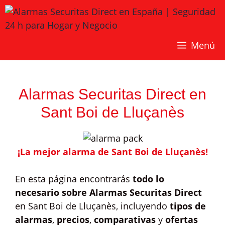
Saltar
al
contenido
Menú
Alarmas Securitas Direct en
Sant Boi de Lluçanès
¡La mejor alarma de Sant Boi de Lluçanès!
En esta página encontrarás
todo lo
necesario sobre Alarmas Securitas Direct
en Sant Boi de Lluçanès, incluyendo
tipos de
alarmas
,
precios
,
comparativas
y
ofertas