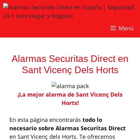
Saltar
al
contenido
Menú
Alarmas Securitas Direct en
Sant Vicenç Dels Horts
¡La mejor alarma de Sant Vicenç Dels
Horts!
En esta página encontrarás
todo lo
necesario sobre Alarmas Securitas Direct
en Sant Vicenç dels Horts. Te ofrecemos