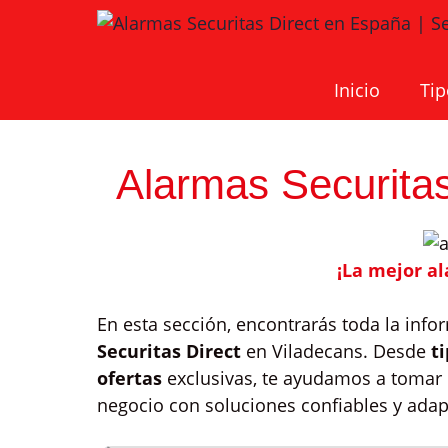
Saltar
al
contenido
Inicio
Tip
Alarmas Securitas
¡La mejor a
En esta sección, encontrarás toda la inf
Securitas Direct
en Viladecans. Desde
t
ofertas
exclusivas, te ayudamos a tomar 
negocio con soluciones confiables y adap