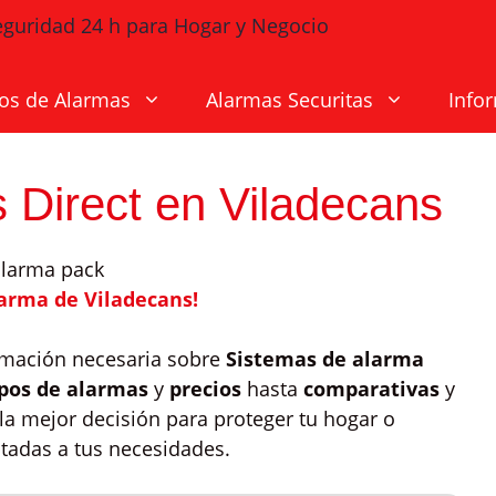
os de Alarmas
Alarmas Securitas
Info
 Direct en Viladecans
larma de Viladecans!
ormación necesaria sobre
Sistemas de alarma
ipos de alarmas
y
precios
hasta
comparativas
y
la mejor decisión para proteger tu hogar o
tadas a tus necesidades.