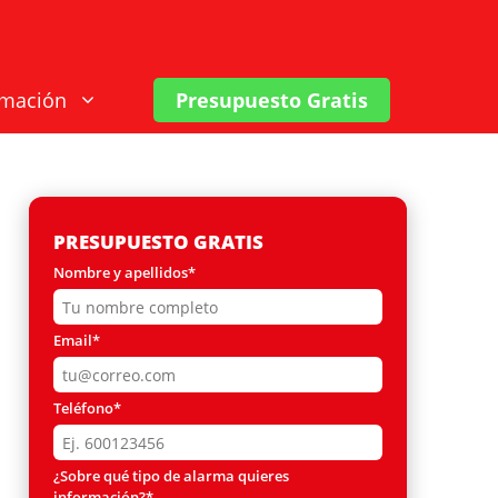
rmación
Presupuesto Gratis
PRESUPUESTO GRATIS
Nombre y apellidos*
Email*
Teléfono*
¿Sobre qué tipo de alarma quieres
información?*