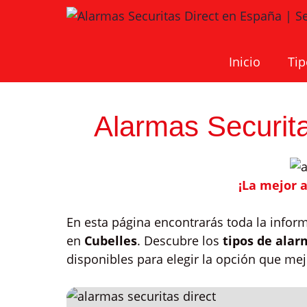
Saltar
al
contenido
Inicio
Tip
Alarmas Securita
¡La mejor 
En esta página encontrarás toda la infor
en
Cubelles
. Descubre los
tipos de alar
disponibles para elegir la opción que me