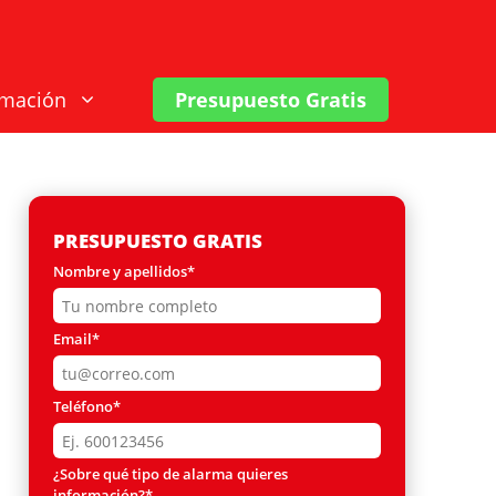
rmación
Presupuesto Gratis
PRESUPUESTO GRATIS
Nombre y apellidos*
Email*
Teléfono*
¿Sobre qué tipo de alarma quieres
información?*