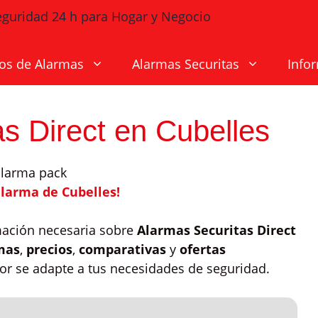
os de Alarmas
Alarmas Securitas
Info
s Direct en Cubelles
alarma de Cubelles!
mación necesaria sobre
Alarmas Securitas Direct
mas
,
precios
,
comparativas
y
ofertas
jor se adapte a tus necesidades de seguridad.